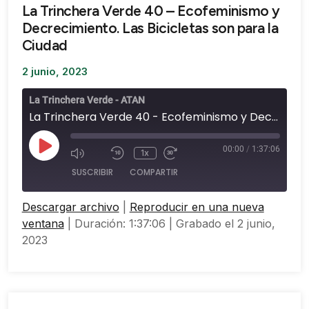
La Trinchera Verde 40 – Ecofeminismo y
Decrecimiento. Las Bicicletas son para la
Ciudad
2 junio, 2023
La Trinchera Verde - ATAN
La Trinchera Verde 40 - Ecofeminismo y Decrecimiento. Las Bicicletas son para la Ciudad
00:00
/
1:37:06
1x
SUSCRIBIR
COMPARTIR
Descargar archivo
|
Reproducir en una nueva
COMPARTIR
ventana
|
Duración: 1:37:06
|
Grabado el 2 junio,
FEED RSS
2023
ENLACE
INCRUSTAR