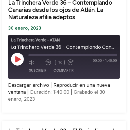
La Trinchera Verde 36 – Contemplando
Canarias desde los ojos de Atlán. La
Naturaleza afilia adeptos
30 enero, 2023
La Trinchera Verde - ATAN
La Trinchera Verde 36 - Contemplando Canarias desde los ojos de Atlán. La Naturaleza afilia adeptos
00:00
/
1:40:00
1x
SUSCRIBIR
COMPARTIR
Descargar archivo
|
Reproducir en una nueva
COMPARTIR
ventana
|
Duración: 1:40:00
|
Grabado el 30
FEED RSS
enero, 2023
ENLACE
INCRUSTAR