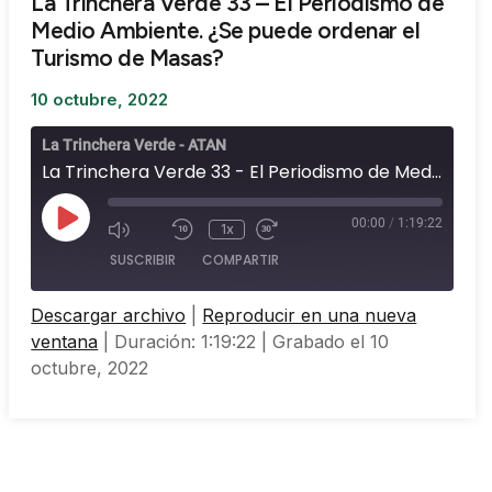
La Trinchera Verde 33 – El Periodismo de
Medio Ambiente. ¿Se puede ordenar el
Turismo de Masas?
10 octubre, 2022
La Trinchera Verde - ATAN
La Trinchera Verde 33 - El Periodismo de Medio Ambiente. ¿Se puede ordenar el Turismo de Masas?
00:00
/
1:19:22
1x
SUSCRIBIR
COMPARTIR
Descargar archivo
|
Reproducir en una nueva
COMPARTIR
ventana
|
Duración: 1:19:22
|
Grabado el 10
FEED RSS
octubre, 2022
ENLACE
INCRUSTAR