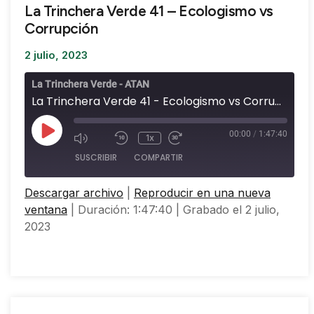
La Trinchera Verde 41 – Ecologismo vs
Corrupción
2 julio, 2023
La Trinchera Verde - ATAN
La Trinchera Verde 41 - Ecologismo vs Corrupción
00:00
/
1:47:40
1x
SUSCRIBIR
COMPARTIR
Descargar archivo
|
Reproducir en una nueva
COMPARTIR
ventana
|
Duración: 1:47:40
|
Grabado el 2 julio,
FEED RSS
2023
ENLACE
INCRUSTAR