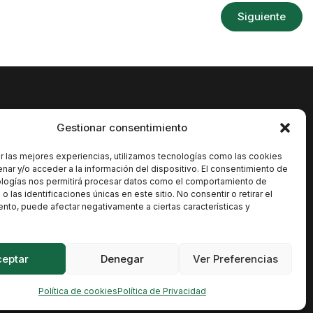
Siguiente
Gestionar consentimiento
cias
Contacto
idades
Santo Domingo, 10, 38003
r las mejores experiencias, utilizamos tecnologías como las cookies
Santa Cruz de Tenerife
nar y/o acceder a la información del dispositivo. El consentimiento de
orio
ologías nos permitirá procesar datos como el comportamiento de
atan@atan.org
 las identificaciones únicas en este sitio. No consentir o retirar el
o Climático
nto, puede afectar negativamente a ciertas características y
monio
Me suscribo a este boletín y acepto la
versidad
política de privacidad
ceptar
Denegar
Ver Preferencias
ón
Política de cookies
Política de Privacidad