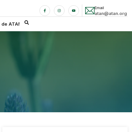
Email
atan@atan.org
a de ATAN