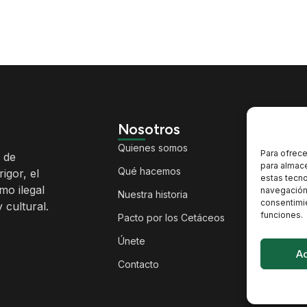
Nosotros
Noti
Quienes somos
Activ
Para ofrece
 de
para almace
Qué hacemos
Territ
igor, el
estas tecn
smo ilegal
navegación o
Nuestra historia
Cambi
consentimie
 cultural.
funciones.
Pacto por los Cetáceos
Patri
Únete
Biodi
A
Contacto
Opini