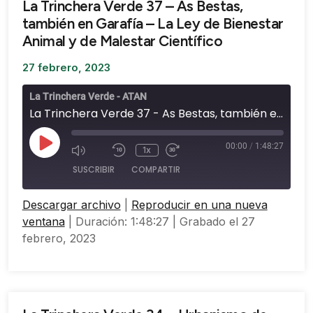
La Trinchera Verde 37 – As Bestas,
también en Garafía – La Ley de Bienestar
Animal y de Malestar Científico
27 febrero, 2023
La Trinchera Verde - ATAN
La Trinchera Verde 37 - As Bestas, también en Garafía - La Ley de Bienestar Animal y de Malestar Científico
00:00
/
1:48:27
1x
SUSCRIBIR
COMPARTIR
Descargar archivo
|
Reproducir en una nueva
COMPARTIR
ventana
|
Duración: 1:48:27
|
Grabado el 27
FEED RSS
febrero, 2023
ENLACE
INCRUSTAR