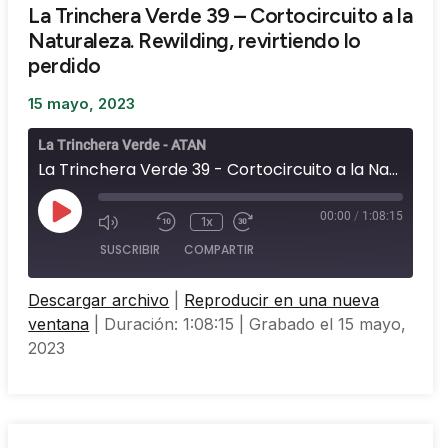
La Trinchera Verde 39 – Cortocircuito a la
Naturaleza. Rewilding, revirtiendo lo
perdido
15 mayo, 2023
La Trinchera Verde - ATAN
La Trinchera Verde 39 - Cortocircuito a la Naturaleza. Rewilding, revirtiendo lo perdido
00:00
/
1:08:15
1x
SUSCRIBIR
COMPARTIR
Descargar archivo
|
Reproducir en una nueva
COMPARTIR
ventana
|
Duración: 1:08:15
|
Grabado el 15 mayo,
FEED RSS
2023
ENLACE
INCRUSTAR