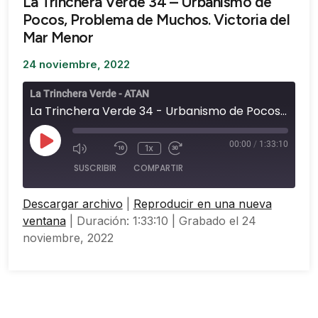
La Trinchera Verde 34 – Urbanismo de
Pocos, Problema de Muchos. Victoria del
Mar Menor
24 noviembre, 2022
La Trinchera Verde - ATAN
La Trinchera Verde 34 - Urbanismo de Pocos, Problema de Muchos. Victoria del Mar Menor
00:00
/
1:33:10
1x
SUSCRIBIR
COMPARTIR
Descargar archivo
|
Reproducir en una nueva
COMPARTIR
ventana
|
Duración: 1:33:10
|
Grabado el 24
FEED RSS
noviembre, 2022
ENLACE
INCRUSTAR