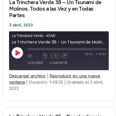
La Trinchera Verde 38 – Un Tsunami de
Molinos. Todos a las Vez y en Todas
Partes
3 abril, 2023
La Trinchera Verde - ATAN
La Trinchera Verde 38 - Un Tsunami de Molinos. Todos a las Vez y en Todas Partes
00:00
/
1:49:32
1x
SUSCRIBIR
COMPARTIR
Descargar archivo
|
Reproducir en una nueva
COMPARTIR
ventana
|
Duración: 1:49:32
|
Grabado el 3 abril,
FEED RSS
2023
ENLACE
INCRUSTAR