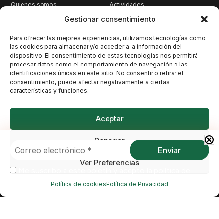
Quienes somos
Actividades
Qué hacemos
Territorio
Gestionar consentimiento
Nuestra historia
Cambio Climático
Para ofrecer las mejores experiencias, utilizamos tecnologías como
Pacto por los Cetáceos
Patrimonio
las cookies para almacenar y/o acceder a la información del
dispositivo. El consentimiento de estas tecnologías nos permitirá
Únete
Biodiversidad
procesar datos como el comportamiento de navegación o las
Contacto
Opinión
identificaciones únicas en este sitio. No consentir o retirar el
consentimiento, puede afectar negativamente a ciertas
características y funciones.
Contacto
Santo Domingo, 10, 38003 Santa Cruz de Tenerife
Aceptar
atan@atan.org
Denegar
Me suscribo a este boletín y acepto la
política de
Ver Preferencias
privacidad
Me suscribo a este boletín y acepto la
política de
privacidad
Política de cookies
Política de Privacidad
Copyright © ATAN.ORG. Todos los
derechos reservados.
Política de Privacidad
Protección de datos
Política de cookies