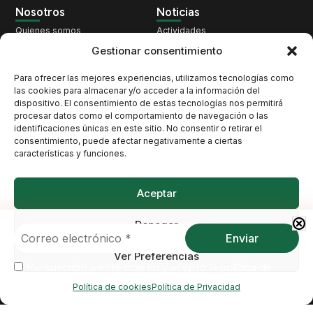
Nosotros
Noticias
Quienes somos
Actividades
Qué hacemos
Territorio
Gestionar consentimiento
Nuestra historia
Cambio Climático
Para ofrecer las mejores experiencias, utilizamos tecnologías como
Pacto por los Cetáceos
Patrimonio
las cookies para almacenar y/o acceder a la información del
dispositivo. El consentimiento de estas tecnologías nos permitirá
Únete
Biodiversidad
procesar datos como el comportamiento de navegación o las
Contacto
Opinión
identificaciones únicas en este sitio. No consentir o retirar el
consentimiento, puede afectar negativamente a ciertas
características y funciones.
Contacto
Santo Domingo, 10, 38003 Santa Cruz de Tenerife
Aceptar
atan@atan.org
Denegar
Me suscribo a este boletín y acepto la
política de
Ver Preferencias
privacidad
Me suscribo a este boletín y acepto la
política de
privacidad
Política de cookies
Política de Privacidad
Copyright © ATAN.ORG. Todos los