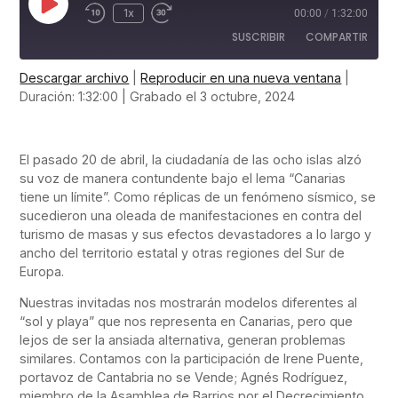
1x
00:00
/
1:32:00
SUSCRIBIR
COMPARTIR
Descargar archivo
|
Reproducir en una nueva ventana
|
COMPARTIR
Duración: 1:32:00
|
Grabado el 3 octubre, 2024
FEED RSS
ENLACE
El pasado 20 de abril, la ciudadanía de las ocho islas alzó
INCRUSTAR
su voz de manera contundente bajo el lema “Canarias
tiene un límite”. Como réplicas de un fenómeno sísmico, se
sucedieron una oleada de manifestaciones en contra del
turismo de masas y sus efectos devastadores a lo largo y
ancho del territorio estatal y otras regiones del Sur de
Europa.
Nuestras invitadas nos mostrarán modelos diferentes al
“sol y playa” que nos representa en Canarias, pero que
lejos de ser la ansiada alternativa, generan problemas
similares. Contamos con la participación de Irene Puente,
portavoz de Cantabria no se Vende; Agnés Rodríguez,
miembro de la Asamblea de Barrios por el Decrecimiento