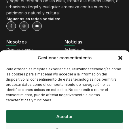
y rigor, el territorio de las islas, frente a la especulación, el
urbanismo ilegal y cualquier amenaza contra nuestro
patrimonio natural y cultural.
Síguenos en redes sociales:
Nosotros
Noticias
Quienes somos
Actividades
Qué hacemos
Territorio
Gestionar consentimiento
Nuestra historia
Cambio Climático
Para ofrecer las mejores experiencias, utilizamos tecnologías como
Pacto por los Cetáceos
Patrimonio
las cookies para almacenar y/o acceder a la información del
dispositivo. El consentimiento de estas tecnologías nos permitirá
Únete
Biodiversidad
procesar datos como el comportamiento de navegación o las
Contacto
Opinión
identificaciones únicas en este sitio. No consentir o retirar el
consentimiento, puede afectar negativamente a ciertas
características y funciones.
Contacto
Santo Domingo, 10, 38003 Santa Cruz de Tenerife
Aceptar
atan@atan.org