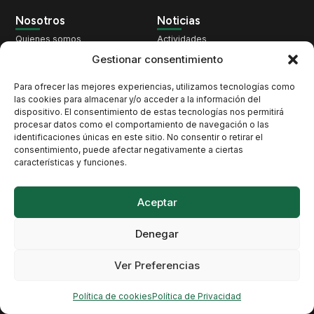
Nosotros
Noticias
Quienes somos
Actividades
Qué hacemos
Territorio
Gestionar consentimiento
Nuestra historia
Cambio Climático
Para ofrecer las mejores experiencias, utilizamos tecnologías como
Pacto por los Cetáceos
Patrimonio
las cookies para almacenar y/o acceder a la información del
dispositivo. El consentimiento de estas tecnologías nos permitirá
Únete
Biodiversidad
procesar datos como el comportamiento de navegación o las
Contacto
Opinión
identificaciones únicas en este sitio. No consentir o retirar el
consentimiento, puede afectar negativamente a ciertas
características y funciones.
Contacto
Santo Domingo, 10, 38003 Santa Cruz de Tenerife
Aceptar
atan@atan.org
Denegar
Me suscribo a este boletín y acepto la
política de
Ver Preferencias
privacidad
Política de cookies
Política de Privacidad