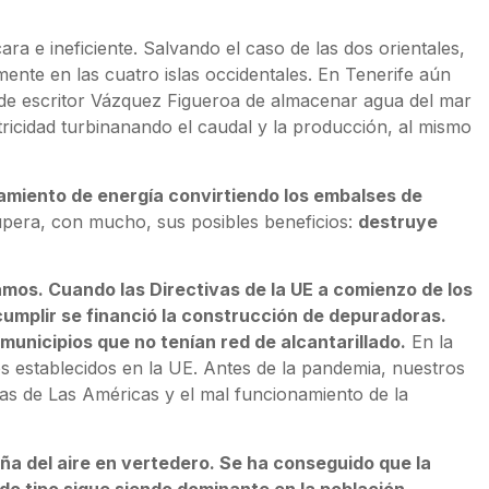
ra e ineficiente. Salvando el caso de las dos orientales,
mente en las cuatro islas occidentales. En Tenerife aún
ea de escritor Vázquez Figueroa de almacenar agua del mar
tricidad turbinanando el caudal y la producción, al mismo
namiento de energía convirtiendo los embalses de
upera, con mucho, sus posibles beneficios:
destruye
ramos. Cuando las Directivas de la UE a comienzo de los
cumplir se financió la construcción de depuradoras.
unicipios que no tenían red de alcantarillado.
En la
s establecidos en la UE. Antes de la pandemia, nuestros
ayas de Las Américas y el mal funcionamiento de la
ña del aire en vertedero. Se ha conseguido que la
do tipo sigue siendo dominante en la población