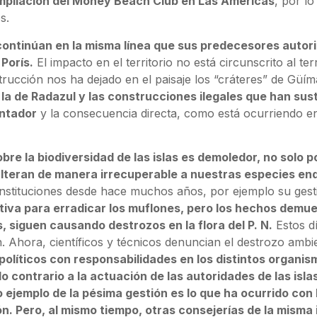
 ampliación del Money Beach Club en Las Américas
, por l
s.
continúan en la misma línea que sus predecesores autori
 Porís.
El impacto en el territorio no está circunscrito al 
trucción nos ha dejado en el paisaje los “cráteres” de Güím
a de Radazul y las construcciones ilegales que han suste
entador
y la consecuencia directa, como está ocurriendo en 
re la biodiversidad de las islas es demoledor, no solo po
 alteran de manera irrecuperable a nuestras especies e
instituciones desde hace muchos años, por ejemplo su gesti
tiva para erradicar los muflones, pero los hechos demu
, siguen causando destrozos en la flora del P. N.
Estos dí
 Ahora, científicos y técnicos denuncian el destrozo ambi
 políticos con responsabilidades en los distintos organi
lo contrario a la actuación de las autoridades de las is
ejemplo de la pésima gestión es lo que ha ocurrido con
n. Pero, al mismo tiempo, otras consejerías de la misma