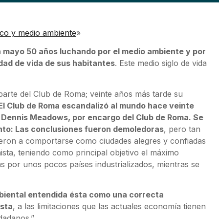
ico y medio ambiente
»
 mayo 50 años luchando por el medio ambiente y por
dad de vida de sus habitantes
. Este medio siglo de vida
 parte del Club de Roma; veinte años más tarde su
El Club de Roma escandalizó al mundo hace veinte
sor Dennis Meadows, por encargo del Club de Roma. Se
miento: Las conclusiones fueron demoledoras
, pero tan
lvieron a comportarse como ciudades alegres y confiadas
ista, teniendo como principal objetivo el máximo
as por unos pocos países industrializados, mientras se
mbiental entendida ésta como una correcta
ista
, a las limitaciones que las actuales economía tienen
udadanos.”