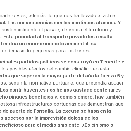
rnadero y es, además, lo que nos ha llevado al actual
inal. Las consecuencias son los continuos atascos. Y
 sustancialmente el paisaje, deteriora el territorio y
s.
Esta prioridad al transporte privado les resulta
n tendría un enorme impacto ambiental, su
 son demasiado pequeñas para los trenes.
ncipales partidos políticos se construyó en Tenerife el
 los posibles efectos del cambio climático en esta
ntos que superan la mayor parte del año la fuerza 5 y
cos
, según la normativa portuaria, que pretendía acoger
Los contribuyentes nos hemos gastado centenares
hecho pingües beneficios y, como siempre, hay también
costosa infraestructuras portuarias que demuestran que
o de puerto de Fonsalía. La excusa se basa en la
s accesos por la imprevisión dolosa de los
beneficioso para el medio ambiente. ¿Es cinismo o