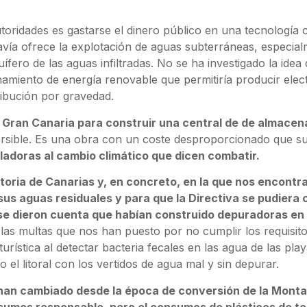
toridades es gastarse el dinero público en una tecnología ca
odavía ofrece la explotación de aguas subterráneas, especial
ífero de las aguas infiltradas. No se ha investigado la id
namiento de energía renovable que permitiría producir elec
ribución por gravedad.
de Gran Canaria para construir una central de de almace
versible. Es una obra con un coste desproporcionado que s
adoras al cambio climático que dicen combatir.
istoria de Canarias y, en concreto, en la que nos encont
us aguas residuales y para que la Directiva se pudiera 
se dieron cuenta que habían construido depuradoras en m
as multas que nos han puesto por no cumplir los requisito
turística al detectar bacteria fecales en las agua de las pl
l litoral con los vertidos de agua mal y sin depurar.
s han cambiado desde la época de conversión de la Monta
sumos responsable, pero el consumos de plásticos de to