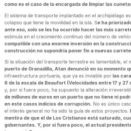
como es el caso de la encargada de limpiar las cuneta
El sistema de transporte implantado en el archipiélago e
colapso que tiene la movilidad en la isla. S
e ha priorizad
ante eso, solo se les ha ocurrido hacer las más carret
estimula en el crecimiento continuo del número de vehíc
compatible con una enorme inversión en la construcci
construcción no supondría poner fin a nuevas carret
Si la situación del transporte terrestre es lamentable, e
puerto de Granadilla, Atan denunció en su momento q
infraestructura portuaria, que ya es inviable por
las cara
6 de la escala de Beaufort (Velocidades entre 17 y 27 
y, por si fuera poco, ha supuesto la alteración irreversib
de millones de euros en un puerto que no tiene ni pod
en este casos indicios de corrupción.
No es único caso,
el interés general no ha sido la guía de estos proyectos.
mentira de que el de Los Cristianos está saturado, cua
gobernantes. Y, por si fuera poco, el actual president