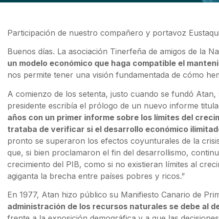
Participación de nuestro compañero y portavoz Eustaquio
Buenos días. La asociación Tinerfeña de amigos de la Na
un modelo económico que haga compatible el mantenimie
nos permite tener una visión fundamentada de cómo hemo
A comienzo de los setenta, justo cuando se fundó Atan, s
presidente escribía el prólogo de un nuevo informe titulad
años con un primer informe sobre los límites del crec
trataba de verificar si el desarrollo económico ilimita
pronto se superaron los efectos coyunturales de la crisi
que, si bien proclamaron el fin del desarrollismo, conti
crecimiento del PIB, como si no existieran límites al cr
agiganta la brecha entre países pobres y ricos.”
En 1977, Atan hizo público su Manifiesto Canario de Pr
administración de los recursos naturales se debe al 
frente a la exposición demográfica y a que las decisione