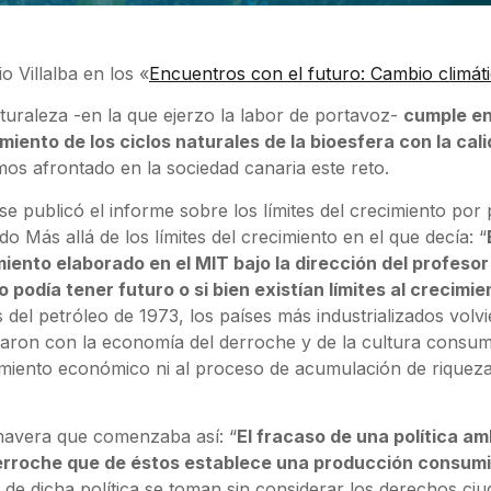
 Villalba en los «
Encuentros con el futuro: Cambio climát
turaleza -en la que ejerzo la labor de portavoz-
cumple en
nto de los ciclos naturales de la bioesfera con la cali
s afrontado en la sociedad canaria este reto.
e publicó el informe sobre los límites del crecimiento por
o Más allá de los límites del crecimiento en el que decía: “
imiento elaborado en el MIT bajo la dirección del profe
do podía tener futuro o si bien existían límites al creci
s del petróleo de 1973, los países más industrializados vo
nuaron con la economía del derroche y de la cultura consum
ecimiento económico ni al proceso de acumulación de riquez
imavera que comenzaba así: “
El fracaso de una política a
derroche que de éstos establece una producción consum
s de dicha política se toman sin considerar los derechos ci