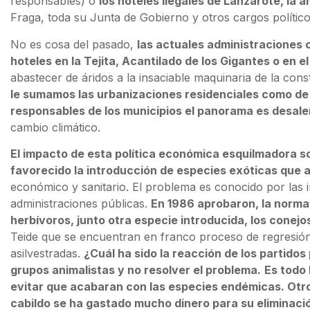
responsables) o
los hoteles ilegales de Lanzarote, la
Fraga, toda su Junta de Gobierno y otros cargos político
No es cosa del pasado,
las actuales administraciones 
hoteles en la Tejita, Acantilado de los Gigantes o en el
abastecer de áridos a la insaciable maquinaria de la cons
le sumamos las urbanizaciones residenciales como de l
responsables de los municipios el panorama es desal
cambio climático.
El impacto de esta política económica esquilmadora sob
favorecido la introducción de especies exóticas que
económico y sanitario. El problema es conocido por las 
administraciones públicas.
En 1986 aprobaron, la norma
herbívoros, junto otra especie introducida, los conejos
Teide que se encuentran en franco proceso de regresión.
asilvestradas.
¿Cuál ha sido la reacción de los partidos
grupos animalistas y no resolver el problema.
Es todo 
evitar que acabaran con las especies endémicas. Otro 
cabildo se ha gastado mucho dinero para su eliminació