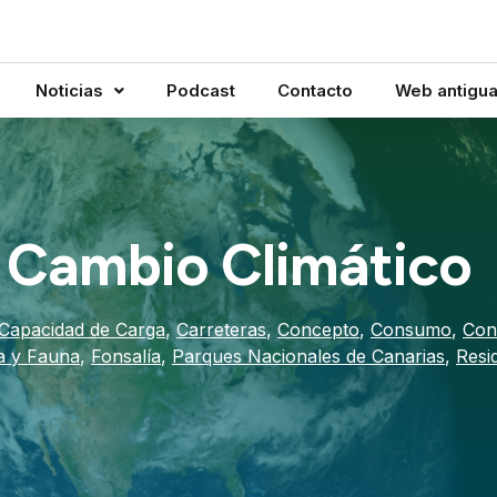
Noticias
Podcast
Contacto
Web antigu
 Cambio Climático
Capacidad de Carga
,
Carreteras
,
Concepto
,
Consumo
,
Con
a y Fauna
,
Fonsalía
,
Parques Nacionales de Canarias
,
Resi