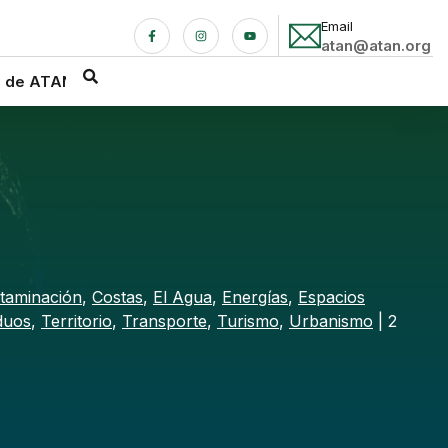
Email
atan@atan.org
a de ATAN
taminación
,
Costas
,
El Agua
,
Energías
,
Espacios
duos
,
Territorio
,
Transporte
,
Turismo
,
Urbanismo
| 2