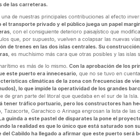
s de las carreteras.
s una de nuestras principales contribuciones al efecto inve
o el transporte privado y el público juega un papel marg
eras
, con el consiguiente deterioro paisajístico que modifica
ulos que, por supuesto, vuelven a colapsar las nuevas vía
ón de trenes en las dos islas centrales. Su construcció
eras
, es muchísimo más cara que otras posibles y las islas
l marítimo es más de lo mismo.
Con la aprobación de los pri
ue este puerto era innecesario
, que no se tuvo en cuenta
cterísticas climáticas de la zona con frecuencias de vie
nudos), lo que impide la operatividad de los grandes bar
le de gran parte del litoral que quedaba en el sur de la Isla.
rá tener tráfico portuario, pero los constructores han 
 Tazacorte, Garachico o Arinaga engrosan la lista de las 
La guinda a este pastel de disparates la pone el proyect
ndo la realidad es que lo único que está saturado son su
e del Cabildo ha llegado a afirmar que este puerto será 