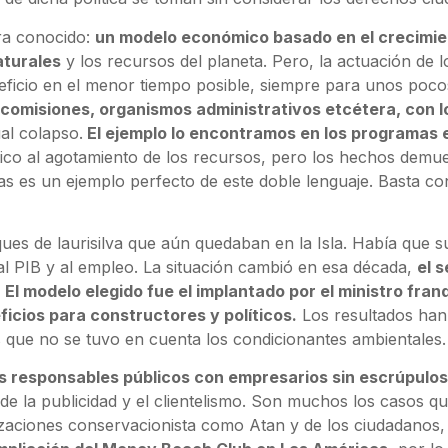
era conocido:
un modelo económico basado en el crecimien
aturales
y los recursos del planeta. Pero, la actuación de 
eficio en el menor tiempo posible, siempre para unos pocos
, comisiones, organismos administrativos etcétera, con
al colapso.
El ejemplo lo encontramos en los programas e
ático al agotamiento de los recursos, pero los hechos demu
s es un ejemplo perfecto de este doble lenguaje. Basta conf
ues de laurisilva que aún quedaban en la Isla. Había que su
l PIB y al empleo. La situación cambió en esa década,
el s
 El modelo elegido fue el implantado por el ministro fra
eficios para constructores y políticos.
Los resultados han s
las que no se tuvo en cuenta los condicionantes ambientales.
s responsables públicos con empresarios sin escrúpulos)
a de la publicidad y el clientelismo. Son muchos los casos qu
zaciones conservacionista como Atan y de los ciudadanos,