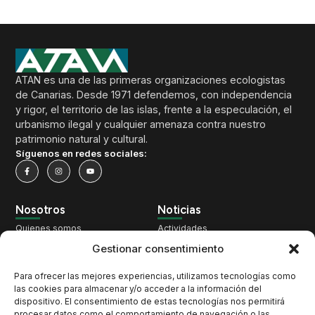
ATAN es una de las primeras organizaciones ecologistas
de Canarias. Desde 1971 defendemos, con independencia
y rigor, el territorio de las islas, frente a la especulación, el
urbanismo ilegal y cualquier amenaza contra nuestro
patrimonio natural y cultural.
Síguenos en redes sociales:
Nosotros
Noticias
Quienes somos
Actividades
Qué hacemos
Territorio
Gestionar consentimiento
Nuestra historia
Cambio Climático
Para ofrecer las mejores experiencias, utilizamos tecnologías como
Pacto por los Cetáceos
Patrimonio
las cookies para almacenar y/o acceder a la información del
Únete
Biodiversidad
dispositivo. El consentimiento de estas tecnologías nos permitirá
procesar datos como el comportamiento de navegación o las