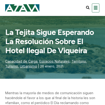
La Tejita Sigue Esperando
La Resolución Sobre El
Hotel Ilegal De Viqueira
Capacidad de Carga
,
Espacios Naturales
,
Territorio
,
Turismo
,
Urbanismo
| 26 enero, 2021
Mientras la mayoría de medios de comunicación siguen
haciéndole el favor a los que al final de la historia les son
«familia», como el periódico El Día reclamando como