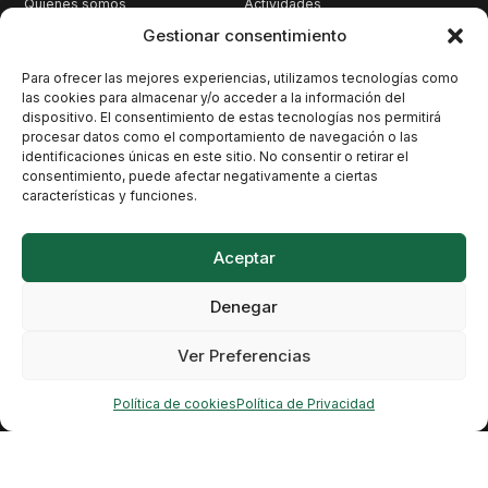
Quienes somos
Actividades
Qué hacemos
Territorio
Gestionar consentimiento
Nuestra historia
Cambio Climático
Para ofrecer las mejores experiencias, utilizamos tecnologías como
Pacto por los Cetáceos
Patrimonio
las cookies para almacenar y/o acceder a la información del
dispositivo. El consentimiento de estas tecnologías nos permitirá
Únete
Biodiversidad
procesar datos como el comportamiento de navegación o las
Contacto
Opinión
identificaciones únicas en este sitio. No consentir o retirar el
consentimiento, puede afectar negativamente a ciertas
características y funciones.
Contacto
Santo Domingo, 10, 38003 Santa Cruz de Tenerife
Aceptar
atan@atan.org
Denegar
Me suscribo a este boletín y acepto la
política de
Ver Preferencias
privacidad
Política de cookies
Política de Privacidad
Copyright © ATAN.ORG. Todos los
derechos reservados.
Política de Privacidad
Protección de datos
Política de cookies