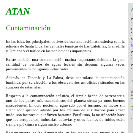
ATAN
P
-
Contaminación
C
-
C
En las islas, los principales motivos de contaminación atmosférica son: la
-
l
refinería de Santa Cruz, las centrales térmicas de Las Caletillas, Granadilla
y Tirajana y el tráfico en las poblaciones importantes.
P
-
-
Existe también una contaminación marina importante, debida a la gran
cantidad de vertidos de aguas fecales sin depurar, algunas veces
P
-
provenientes de polígonos industriales.
Además, en Tenerife y La Palma, debe controlarse la contaminación
lumínica, por su afección a los observatorios astrofísicos situados en las
cumbres de estas islas.
S
c
Respecto a la contaminación acústica, el simple hecho de pertenecer a
n
uno de los países más escandalosos del planeta sienta ya unos buenos
antecedentes. El ocio nocturno, agravado por el turismo, las motos sin
silenciador, quitado adrede por los cretinos de sus dueños para armar
ruido, son factores que influyen bastante. Por último, la masificación hace
-
que los aeropuertos, industrias, autovías y otras fuentes de ruidos estén
-
siempre próximas a algún núcleo urbano.
Recientemente, se ha denunciado en los medios otro nuevo tipo de