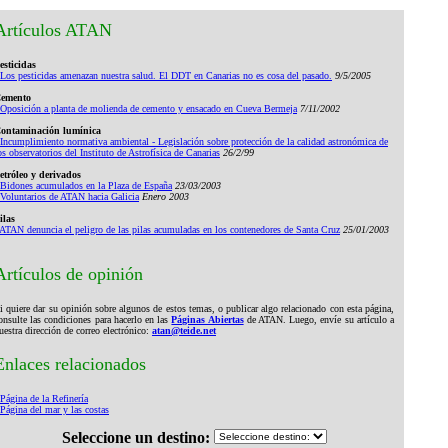
Artículos ATAN
esticidas
Los pesticidas amenazan nuestra salud. El DDT en Canarias no es cosa del pasado.
9/5/2005
emento
Oposición a planta de molienda de cemento y ensacado en Cueva Bermeja
7/11/2002
ontaminación lumínica
Incumplimiento normativa ambiental - Legislación sobre protección de la calidad astronómica de
os observatorios del Instituto de Astrofísica de Canarias
26/2/99
etróleo y derivados
Bidones acumulados en la Plaza de España
23/03/2003
Voluntarios de ATAN hacia Galicia
Enero 2003
ilas
ATAN denuncia el peligro de las pilas acumuladas en los contenedores de Santa Cruz
25/01/2003
Artículos de opinión
i quiere dar su opinión sobre algunos de estos temas, o publicar algo relacionado con esta página,
onsulte las condiciones para hacerlo en las
Páginas Abiertas
de ATAN. Luego, envíe su artículo a
uestra dirección de correo electrónico:
atan@teide.net
Enlaces relacionados
Página de la Refinería
Página del mar y las costas
Seleccione un destino: